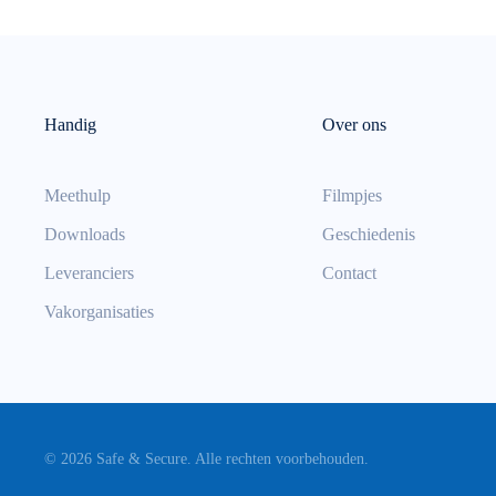
Handig
Over ons
Meethulp
Filmpjes
Downloads
Geschiedenis
Leveranciers
Contact
Vakorganisaties
©
2026
Safe & Secure. Alle rechten voorbehouden.